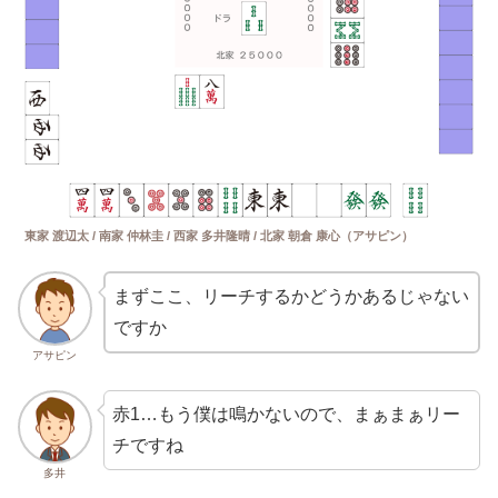
東家 渡辺太 / 南家 仲林圭 / 西家 多井隆晴 / 北家 朝倉 康心（アサピン）
まずここ、リーチするかどうかあるじゃない
ですか
アサピン
赤1…もう僕は鳴かないので、まぁまぁリー
チですね
多井