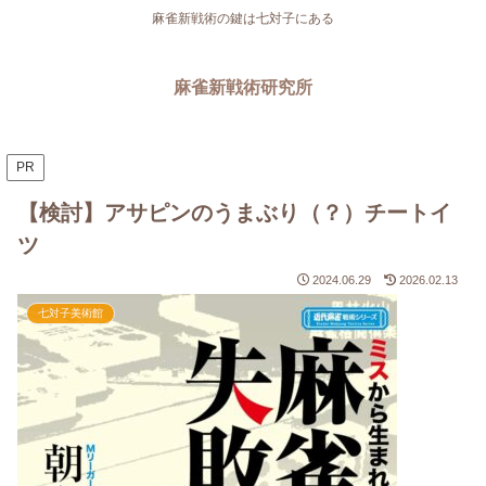
麻雀新戦術の鍵は七対子にある
麻雀新戦術研究所
PR
【検討】アサピンのうまぶり（？）チートイ
ツ
2024.06.29
2026.02.13
七対子美術館