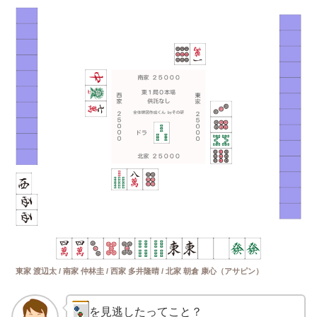
東家 渡辺太 / 南家 仲林圭 / 西家 多井隆晴 / 北家 朝倉 康心（アサピン）
を見逃したってこと？