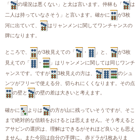
「
の場況は悪くない」と太は言います。仲林も「
は
二人は持っていなさそう」と言います。確かに
が3枚
河に出ていて、
はリャンメンに関してワンチャンスの
牌になります。
ところで、
が3枚見えての「
・
」と、
が3枚
見えての「
・
」はリャンメンに関しては同じワンチ
ャンスです。ですが
3枚見えの方は、
のシュ
ンツがフリーで使える分、切られにくくなります。その点
の壁と
の壁の差は大きいと考えます。
確かに
よりは
の方が山に残っていそうですが、そこ
まで絶対的な信頼をおけるとは思えません。そう考えると
アサピンの選択は、理解はできるがそれほど良いとも思え
ません。また今回は自分の手牌に、赤ドラが1枚ありま