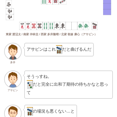
東家 渡辺太 / 南家 仲林圭 / 西家 多井隆晴 / 北家 朝倉 康心（アサピン）
アサピンはこれ
だと曲げるんだ
多井
そうっすね。
だと完全に出和了期待の待ちかなと思っ
アサピン
て
の場況も悪くない…と