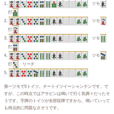
1.
ツモ
打
2.
ツモ
打
3.
ツモ
打
4.
ツモ
打
リーチ
5.
第一ツモで5トイツ。チートイツイーシャンテンです。で
すが、この時点ではアサピンは鳴いて行く気満々だったそ
うです。字牌のトイツが全部役牌ですから、鳴いていって
も得点的に問題なさそうです。