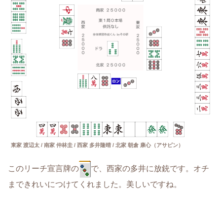
東家 渡辺太 / 南家 仲林圭 / 西家 多井隆晴 / 北家 朝倉 康心（アサピン）
このリーチ宣言牌の
で、西家の多井に放銃です。オチ
まできれいにつけてくれました。美しいですね。