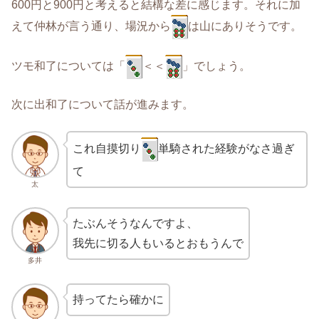
600円と900円と考えると結構な差に感じます。それに加
えて仲林が言う通り、場況から
は山にありそうです。
ツモ和了については「
＜＜
」でしょう。
次に出和了について話が進みます。
これ自摸切り
単騎された経験がなさ過ぎ
て
太
たぶんそうなんですよ、
我先に切る人もいるとおもうんで
多井
持ってたら確かに